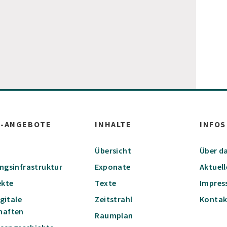
W-ANGEBOTE
INHALTE
INFOS
Übersicht
Über da
ungsinfrastruktur
Exponate
Aktuell
ekte
Texte
Impre
igitale
Zeitstrahl
Kontak
haften
Raumplan