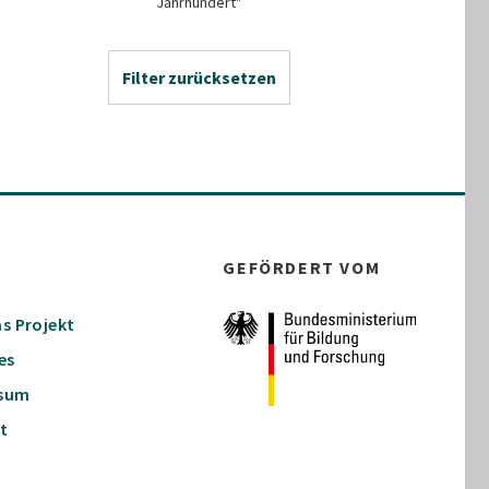
Jahrhundert"
Filter zurücksetzen
GEFÖRDERT VOM
s Projekt
es
ssum
t