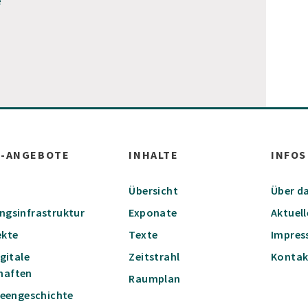
e
W-ANGEBOTE
INHALTE
INFOS
Übersicht
Über da
ungsinfrastruktur
Exponate
Aktuell
ekte
Texte
Impre
igitale
Zeitstrahl
Kontak
haften
Raumplan
Ideengeschichte