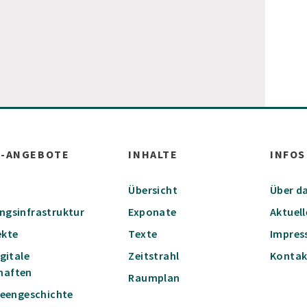
W-ANGEBOTE
INHALTE
INFOS
Übersicht
Über da
ungsinfrastruktur
Exponate
Aktuell
ekte
Texte
Impre
igitale
Zeitstrahl
Kontak
haften
Raumplan
Ideengeschichte