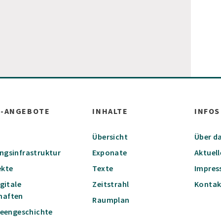
W-ANGEBOTE
INHALTE
INFOS
Übersicht
Über da
ungsinfrastruktur
Exponate
Aktuell
ekte
Texte
Impre
igitale
Zeitstrahl
Kontak
haften
Raumplan
Ideengeschichte