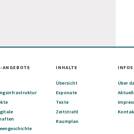
W-ANGEBOTE
INHALTE
INFOS
Übersicht
Über da
ungsinfrastruktur
Exponate
Aktuell
ekte
Texte
Impre
igitale
Zeitstrahl
Kontak
haften
Raumplan
Ideengeschichte